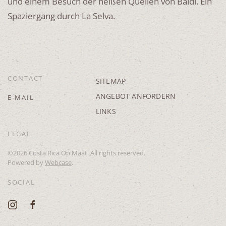
und einem Besuch der heißen Quellen von Baldi. Ein
Spaziergang durch La Selva.
CONTACT
SITEMAP
ANGEBOT ANFORDERN
E-MAIL
LINKS
LEGAL
©
2026
Costa Rica Op Maat. All rights reserved.
Powered by
Webcase
.
SOCIAL