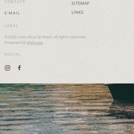
CONTACT
SITEMAP
LINKS
E-MAIL
LEGAL
©
2026
Costa Rica Op Maat. All rights reserved.
Powered by
Webcase
.
SOCIAL